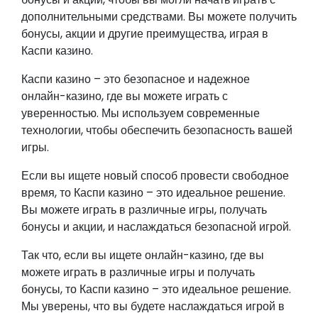
дополнительными средствами. Вы можете получить
бонусы, акции и другие преимущества, играя в
Каспи казино.
Каспи казино – это безопасное и надежное
онлайн-казино, где вы можете играть с
уверенностью. Мы используем современные
технологии, чтобы обеспечить безопасность вашей
игры.
Если вы ищете новый способ провести свободное
время, то Каспи казино – это идеальное решение.
Вы можете играть в различные игры, получать
бонусы и акции, и наслаждаться безопасной игрой.
Так что, если вы ищете онлайн-казино, где вы
можете играть в различные игры и получать
бонусы, то Каспи казино – это идеальное решение.
Мы уверены, что вы будете наслаждаться игрой в