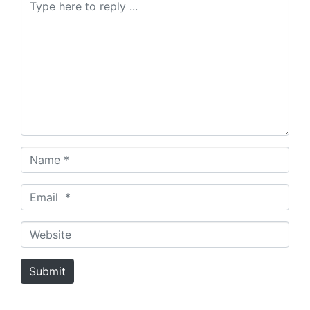
C
o
m
m
e
n
t
*
N
a
m
E
e
m
*
a
W
i
e
l
b
Submit
*
s
i