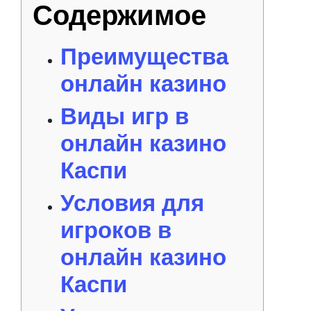
Содержимое
Преимущества
онлайн казино
Виды игр в
онлайн казино
Каспи
Условия для
игроков в
онлайн казино
Каспи