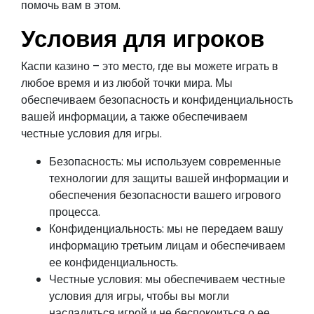
помочь вам в этом.
Условия для игроков
Каспи казино – это место, где вы можете играть в
любое время и из любой точки мира. Мы
обеспечиваем безопасность и конфиденциальность
вашей информации, а также обеспечиваем
честные условия для игры.
Безопасность: мы используем современные
технологии для защиты вашей информации и
обеспечения безопасности вашего игрового
процесса.
Конфиденциальность: мы не передаем вашу
информацию третьим лицам и обеспечиваем
ее конфиденциальность.
Честные условия: мы обеспечиваем честные
условия для игры, чтобы вы могли
насладиться игрой и не беспокоиться о ее