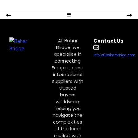
t
e
At Bahar
Contact Us
Bridge, we
specialise in
info[at]baharbridge.com
connecting
European and
international
suppliers with
trusted
buyers
worldwide,
helping you
navigate the
complexities
of the local
market with