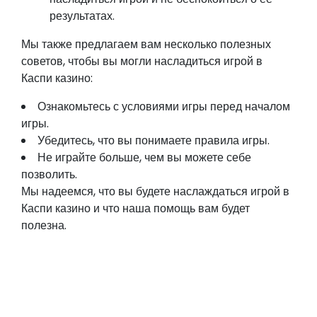
результатах.
Мы также предлагаем вам несколько полезных
советов, чтобы вы могли насладиться игрой в
Каспи казино:
Ознакомьтесь с условиями игры перед началом
игры.
Убедитесь, что вы понимаете правила игры.
Не играйте больше, чем вы можете себе
позволить.
Мы надеемся, что вы будете наслаждаться игрой в
Каспи казино и что наша помощь вам будет
полезна.