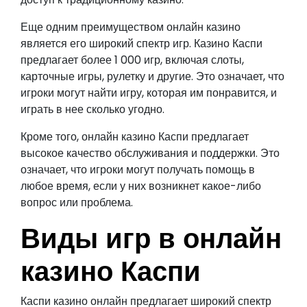
Еще одним преимуществом онлайн казино
является его широкий спектр игр. Казино Каспи
предлагает более 1 000 игр, включая слоты,
карточные игры, рулетку и другие. Это означает, что
игроки могут найти игру, которая им понравится, и
играть в нее сколько угодно.
Кроме того, онлайн казино Каспи предлагает
высокое качество обслуживания и поддержки. Это
означает, что игроки могут получать помощь в
любое время, если у них возникнет какое-либо
вопрос или проблема.
Виды игр в онлайн
казино Каспи
Каспи казино онлайн предлагает широкий спектр