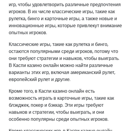
игр, чтобы удовлетворить различные предпочтения
игроков. В их числе классические игры, такие как
рулетка, бинго и карточные игры, а также новые и
инновационные игры, которые привлекут внимание
опытных игроков.
Классические игры, такие как рулетка и бинго,
остаются популярными среди игроков, потому что
они требуют стратегии и навыков, чтобы выиграть.
В Каспи казино онлайн можно найти различные
варианты этих игр, включая американский рулет,
европейский рулет и другие.
Кроме того, в Каспи казино онлайн есть
возможность играть в карточные игры, такие как
блэкджек, покер и бэккар. Эти игры требуют
навыков и стратегии, чтобы выиграть, и они
особенно популярны среди опытных игроков.
Кроме классических игр, в Каспи казино онлайн