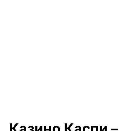
July 2, 2026
5 Minutes
Казино Каспи –