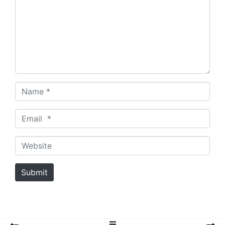
m
m
e
n
t
*
N
a
m
E
e
m
*
a
W
i
e
l
b
Submit
*
s
i
t
e