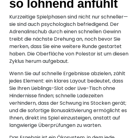
so lohnend anfühlt
Kurzzeitige Spielphasen sind nicht nur schneller—
sie sind auch psychologisch befriedigend. Der
Adrenalinschub durch einen schnellen Gewinn
treibt die nächste Drehung an, noch bevor Sie
merken, dass Sie eine weitere Runde gestartet
haben. Die Oberfläche von Polestar ist um diesen
Zyklus herum aufgebaut.
Wenn Sie auf schnelle Ergebnisse abzielen, zählt
jedes Element: ein klares Layout bedeutet, dass
Sie Ihren Lieblings-Slot oder Live-Tisch ohne
Hindernisse finden; schnelle Ladezeiten
verhindern, dass der Schwung ins Stocken gerät;
und die sofortige Bonusaktivierung ermöglicht es
Ihnen, direkt ins Spiel einzusteigen, anstatt auf
langwierige Überprüfungen zu warten.
Das Ergebnis ist ein Ökosystem, in dem jede