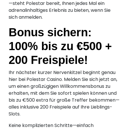
—steht Polestar bereit, Ihnen jedes Mal ein
adrenalinhaltiges Erlebnis zu bieten, wenn Sie
sich anmelden.
Bonus sichern:
100% bis zu €500 +
200 Freispiele!
Ihr nächster kurzer Nervenkitzel beginnt genau
hier bei Polestar Casino. Melden Sie sich jetzt an,
um einen großzügigen Willkommensbonus zu
erhalten, mit dem Sie sofort spielen können und
bis zu €500 extra für große Treffer bekommen—
alles inklusive 200 Freispiele auf Ihre Lieblings-
Slots.
Keine komplizierten Schritte—einfach