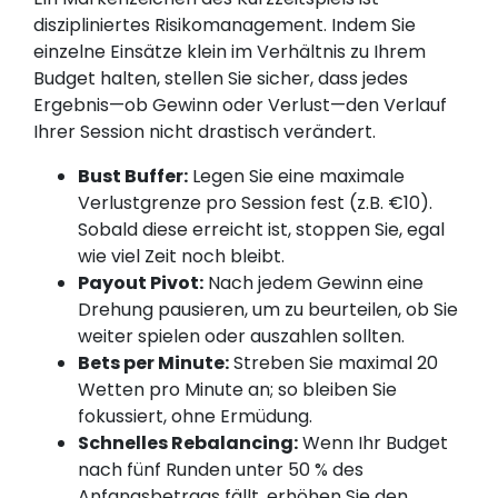
diszipliniertes Risikomanagement. Indem Sie
einzelne Einsätze klein im Verhältnis zu Ihrem
Budget halten, stellen Sie sicher, dass jedes
Ergebnis—ob Gewinn oder Verlust—den Verlauf
Ihrer Session nicht drastisch verändert.
Bust Buffer:
Legen Sie eine maximale
Verlustgrenze pro Session fest (z.B. €10).
Sobald diese erreicht ist, stoppen Sie, egal
wie viel Zeit noch bleibt.
Payout Pivot:
Nach jedem Gewinn eine
Drehung pausieren, um zu beurteilen, ob Sie
weiter spielen oder auszahlen sollten.
Bets per Minute:
Streben Sie maximal 20
Wetten pro Minute an; so bleiben Sie
fokussiert, ohne Ermüdung.
Schnelles Rebalancing:
Wenn Ihr Budget
nach fünf Runden unter 50 % des
Anfangsbetrags fällt, erhöhen Sie den