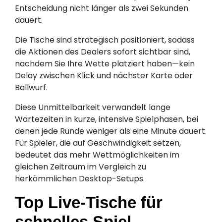
Entscheidung nicht länger als zwei Sekunden
dauert.
Die Tische sind strategisch positioniert, sodass
die Aktionen des Dealers sofort sichtbar sind,
nachdem Sie Ihre Wette platziert haben—kein
Delay zwischen Klick und nächster Karte oder
Ballwurf.
Diese Unmittelbarkeit verwandelt lange
Wartezeiten in kurze, intensive Spielphasen, bei
denen jede Runde weniger als eine Minute dauert.
Für Spieler, die auf Geschwindigkeit setzen,
bedeutet das mehr Wettmöglichkeiten im
gleichen Zeitraum im Vergleich zu
herkömmlichen Desktop-Setups.
Top Live-Tische für
schnelles Spiel