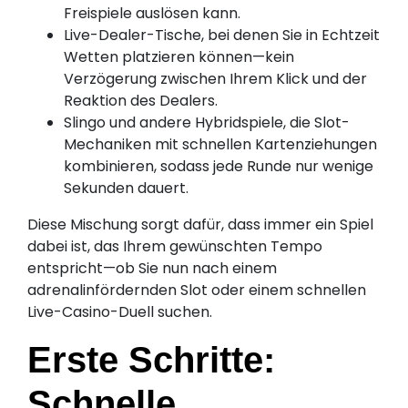
Freispiele auslösen kann.
Live-Dealer-Tische, bei denen Sie in Echtzeit
Wetten platzieren können—kein
Verzögerung zwischen Ihrem Klick und der
Reaktion des Dealers.
Slingo und andere Hybridspiele, die Slot-
Mechaniken mit schnellen Kartenziehungen
kombinieren, sodass jede Runde nur wenige
Sekunden dauert.
Diese Mischung sorgt dafür, dass immer ein Spiel
dabei ist, das Ihrem gewünschten Tempo
entspricht—ob Sie nun nach einem
adrenalinfördernden Slot oder einem schnellen
Live-Casino-Duell suchen.
Erste Schritte:
Schnelle