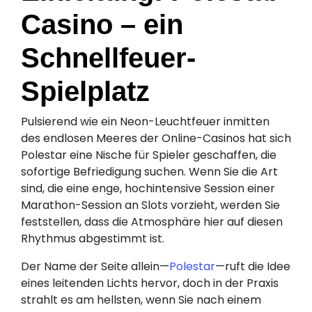
Casino – ein
Schnellfeuer-
Spielplatz
Pulsierend wie ein Neon-Leuchtfeuer inmitten
des endlosen Meeres der Online-Casinos hat sich
Polestar eine Nische für Spieler geschaffen, die
sofortige Befriedigung suchen. Wenn Sie die Art
sind, die eine enge, hochintensive Session einer
Marathon-Session an Slots vorzieht, werden Sie
feststellen, dass die Atmosphäre hier auf diesen
Rhythmus abgestimmt ist.
Der Name der Seite allein—
Polestar
—ruft die Idee
eines leitenden Lichts hervor, doch in der Praxis
strahlt es am hellsten, wenn Sie nach einem