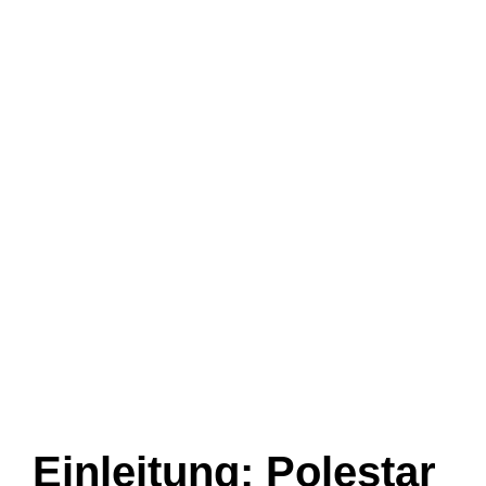
by
monde
June 25, 2026
5 Minutes
Einleitung: Polestar