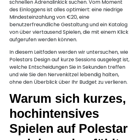
schnellen Adrenalinkick suchen. Vom Moment
des Einloggens ist alles optimiert: eine niedrige
Mindesteinzahlung von €20, eine
benutzerfreundliche Gestaltung und ein Katalog
von über viertausend Spielen, die mit einem Klick
aufgerufen werden können.
In diesem Leitfaden werden wir untersuchen, wie
Polestars Design auf kurze Sessions ausgelegt ist,
welche Entscheidungen Sie in Sekunden treffen
und wie Sie den Nervenkitzel lebendig halten,
ohne den Überblick über Ihr Budget zu verlieren.
Warum sich kurzes,
hochintensives
Spielen auf Polestar