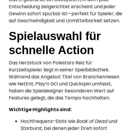
Entscheidung zielgerichtet erscheint und jeder
Gewinn sofort spürbar ist—perfekt für Spieler, die
auf Geschwindigkeit und Unmittelbarkeit setzen.
Spielauswahl für
schnelle Action
Das Herzstück von Polestars Reiz für
Kurzzeitspieler liegt in seiner Spielbibliothek.
Während das Angebot Titel von Branchenriesen
wie NetEnt, Play’n GO und Quickspin umfasst,
haben die Spieldesigner besonderen Wert auf
Features gelegt, die das Tempo hochhalten.
Wichtige Highlights sind:
Hochfrequenz-Slots wie
Book of Dead
und
Starburst
, bei denen jeder Dreh sofort