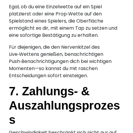
Egal, ob du eine Einzelwette auf ein Spiel
platzierst oder eine Prop‑Wette auf den
Spielstand eines Spielers, die Oberfläche
ermöglicht es dir, mit einem Tap zu setzen und
eine sofortige Bestätigung zu erhalten.
Für diejenigen, die den Nervenkitzel des
Live‑Wettens genießen, benachrichtigen
Push‑Benachrichtigungen dich bei wichtigen
Momenten—so kannst du mit raschen
Entscheidungen sofort einsteigen.
7. Zahlungs- &
Auszahlungsprozes
s
Geschwindigkeit beschränkt sich nicht nur auf