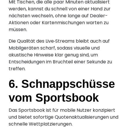
Mit Tischen, die alle paar Minuten aktualisiert
werden, kannst du schnell von einer Hand zur
nächsten wechseln, ohne lange auf Dealer-
Aktionen oder Kartenmischungen warten zu
müssen.
Die Qualität des Live‑Streams bleibt auch auf
Mobilgeräten scharf, sodass visuelle und
akustische Hinweise klar genug sind, um
Entscheidungen im Bruchteil einer Sekunde zu
treffen.
6. Schnappschüsse
vom Sportsbook
Das Sportsbook ist für mobile Nutzer konzipiert
und bietet sofortige Quotenaktualisierungen und
schnelle Wettplatzierungen.