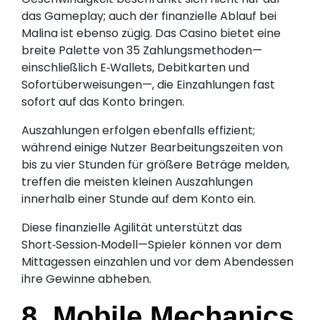
das Gameplay; auch der finanzielle Ablauf bei
Malina ist ebenso zügig. Das Casino bietet eine
breite Palette von 35 Zahlungsmethoden—
einschließlich E‑Wallets, Debitkarten und
Sofortüberweisungen—, die Einzahlungen fast
sofort auf das Konto bringen.
Auszahlungen erfolgen ebenfalls effizient;
während einige Nutzer Bearbeitungszeiten von
bis zu vier Stunden für größere Beträge melden,
treffen die meisten kleinen Auszahlungen
innerhalb einer Stunde auf dem Konto ein.
Diese finanzielle Agilität unterstützt das
Short‑Session‑Modell—Spieler können vor dem
Mittagessen einzahlen und vor dem Abendessen
ihre Gewinne abheben.
8. Mobile Mechanics