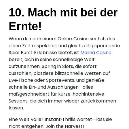
10. Mach mit bei der
Ernte!
Wenn du nach einem Online‑Casino suchst, das
deine Zeit respektiert und gleichzeitig spannende
Spiel‑Burst‑Erlebnisse bietet, ist
Malina Casino
bereit, dich in seine schnelllebige Welt
aufzunehmen. Spring in Slots, die sofort
auszahlen, platziere blitzschnelle Wetten auf
Live‑Tische oder Sportevents, und genieße
schnelle Ein‑ und Auszahlungen—alles
maßgeschneidert für kurze, hochintensive
Sessions, die dich immer wieder zurückkommen
lassen.
Eine Welt voller Instant‑Thrills wartet—lass sie
nicht entgehen. Join the Harvest!