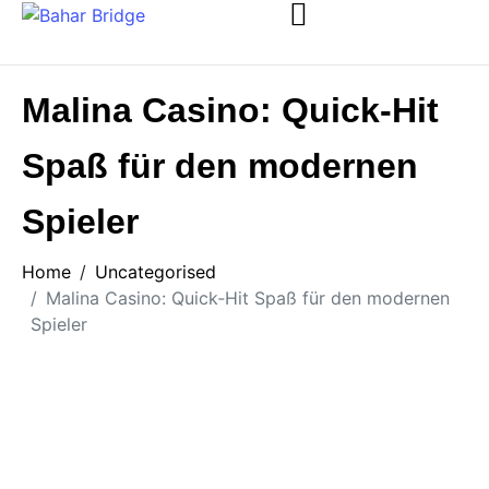
Malina Casino: Quick‑Hit
Spaß für den modernen
Spieler
Home
Uncategorised
Malina Casino: Quick‑Hit Spaß für den modernen
Spieler
Uncategorised
Malina Casino: Quick‑Hit Spaß für
den modernen Spieler