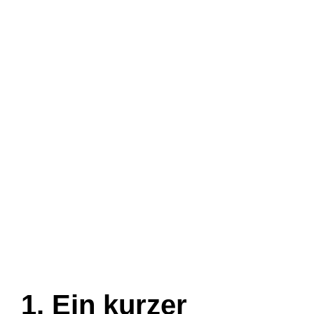
by
monde
June 26, 2026
5 Minutes
1. Ein kurzer