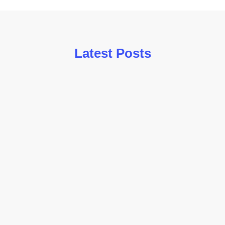
Latest Posts
August 6, 2026
Genting online casino: trin og
metoder for danske spillere
Genting online casino – Praktisk guide til danske
spillere Introduktion til Genting online casino
Genting online casino har
By