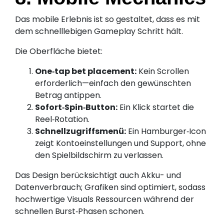
Das mobile Erlebnis ist so gestaltet, dass es mit
dem schnelllebigen Gameplay Schritt hält.
Die Oberfläche bietet:
One‑tap bet placement:
Kein Scrollen
erforderlich—einfach den gewünschten
Betrag antippen.
Sofort‑Spin‑Button:
Ein Klick startet die
Reel‑Rotation.
Schnellzugriffsmenü:
Ein Hamburger‑Icon
zeigt Kontoeinstellungen und Support, ohne
den Spielbildschirm zu verlassen.
Das Design berücksichtigt auch Akku- und
Datenverbrauch; Grafiken sind optimiert, sodass
hochwertige Visuals Ressourcen während der
schnellen Burst‑Phasen schonen.