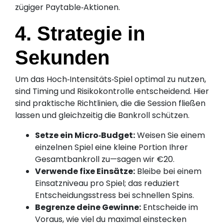
zügiger Paytable‑Aktionen.
4. Strategie in
Sekunden
Um das Hoch‑Intensitäts‑Spiel optimal zu nutzen,
sind Timing und Risikokontrolle entscheidend. Hier
sind praktische Richtlinien, die die Session fließen
lassen und gleichzeitig die Bankroll schützen.
Setze ein Micro‑Budget:
Weisen Sie einem
einzelnen Spiel eine kleine Portion Ihrer
Gesamtbankroll zu—sagen wir €20.
Verwende fixe Einsätze:
Bleibe bei einem
Einsatzniveau pro Spiel; das reduziert
Entscheidungsstress bei schnellen Spins.
Begrenze deine Gewinne:
Entscheide im
Voraus, wie viel du maximal einstecken