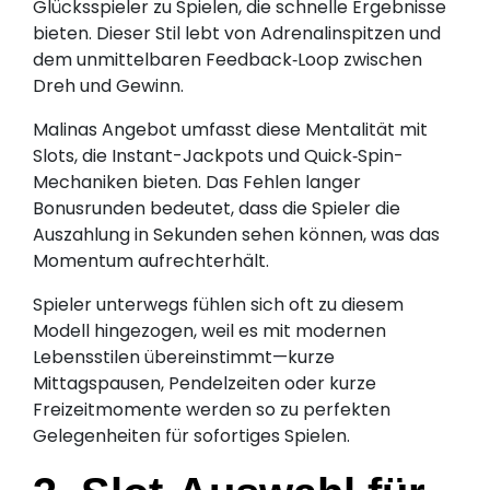
Glücksspieler zu Spielen, die schnelle Ergebnisse
bieten. Dieser Stil lebt von Adrenalinspitzen und
dem unmittelbaren Feedback‑Loop zwischen
Dreh und Gewinn.
Malinas Angebot umfasst diese Mentalität mit
Slots, die Instant-Jackpots und Quick‑Spin-
Mechaniken bieten. Das Fehlen langer
Bonusrunden bedeutet, dass die Spieler die
Auszahlung in Sekunden sehen können, was das
Momentum aufrechterhält.
Spieler unterwegs fühlen sich oft zu diesem
Modell hingezogen, weil es mit modernen
Lebensstilen übereinstimmt—kurze
Mittagspausen, Pendelzeiten oder kurze
Freizeitmomente werden so zu perfekten
Gelegenheiten für sofortiges Spielen.