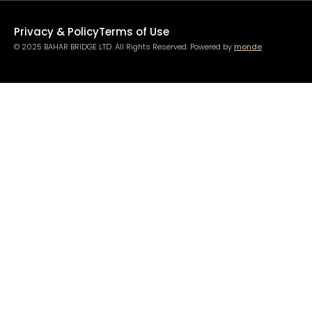
Privacy & Policy
Terms of Use
© 2025 BAHAR BRIDGE LTD. All Rights Reserved. Powered by
monde