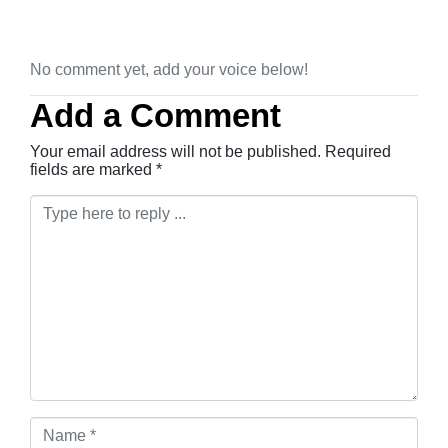
No comment yet, add your voice below!
Add a Comment
Your email address will not be published.
Required
fields are marked
*
C
o
m
m
e
n
t
*
N
a