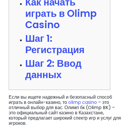
Как начать
играть в Olimp
Casino
Шаг 1:
Регистрация
Шаг 2: Ввод
данных
Если вы ищете надежный и безопасный способ
играть в онлайн-казино, то
olimp casino
– это
отличный выбор для вас. Олимп бк (Olimp BK) –
это официальный сайт казино в Казахстане,
который предлагает широкий спектр игр и услуг для
игроков.