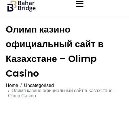
Олимп казино
официальный сайт в
Казахстане – Olimp
Casino
Home
Uncategorised
Олимп казино официальный сайт в Казахстане –
Olimp Casino
Uncategorised
Олимп казино официальный
сайт в Казахстане – Olimp