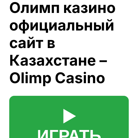
Олимп казино
официальный
сайт в
Казахстане –
Olimp Casino
▶️
ИГРАТЬ