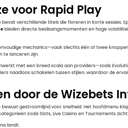
ze voor Rapid Play
bevat verschillende titels die floreren in korte sessies. S
te
bieden directe beslissingsmomenten en hoge volatilitei
envoudige mechanics—vaak slechts één of twee knoppe
 te lanceren zijn.
nwerkt met een breed scala aan providers—zoals
Evolut
rs naadloos schakelen tussen stijlen, waardoor de ervaring f
en door de Wizebets In
is bewust gestroomlijnd voor snelheid. Het hoofdmenu kl
ategorieën zoals Slots, Live Casino en Tournaments zich
na landt: