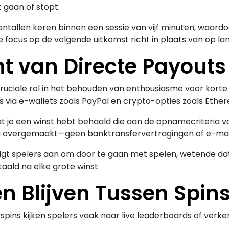
lt gaan of stopt.
ientallen keren binnen een sessie van vijf minuten, waard
 focus op de volgende uitkomst richt in plaats van op lan
ht van Directe Payouts
cruciale rol in het behouden van enthousiasme voor korte
 via e-wallets zoals PayPal en crypto-opties zoals Ethe
t je een winst hebt behaald die aan de opnamecriteria v
en overgemaakt—geen banktransfervertragingen of e-mai
igt spelers aan om door te gaan met spelen, wetende dat
aald na elke grote winst.
en Blijven Tussen Spin
 spins kijken spelers vaak naar live leaderboards of verk