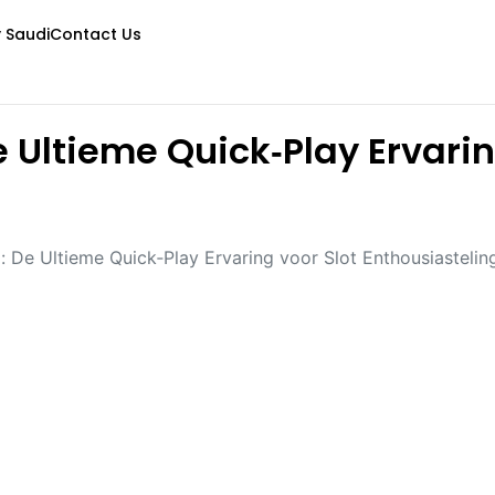
 Saudi
Contact Us
 Ultieme Quick‑Play Ervarin
 De Ultieme Quick‑Play Ervaring voor Slot Enthousiastelin