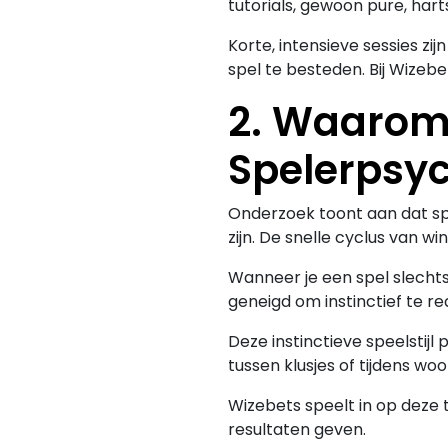
tutorials, gewoon pure, har
Korte, intensieve sessies z
spel te besteden. Bij Wizebe
2. Waarom 
Spelerpsyc
Onderzoek toont aan dat sp
zijn. De snelle cyclus van 
Wanneer je een spel slecht
geneigd om instinctief te r
Deze instinctieve speelstij
tussen klusjes of tijdens w
Wizebets speelt in op deze t
resultaten geven.