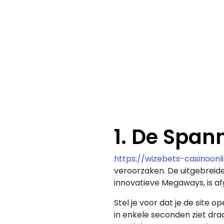
1. De Span
https://wizebets-casinoonli
veroorzaken. De uitgebreide 
innovatieve Megaways, is af
Stel je voor dat je de site 
in enkele seconden ziet dra