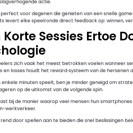
tslagverhogende actie.
ijn perfect voor degenen die genieten van een snelle game
ts levert elke speelronde direct feedback op: winnen, ver
Korte Sessies Ertoe D
hologie
elers zich vaak het meest betrokken voelen wanneer ses
wins en losses houdt het reward‑systeem van de hersenen a
s enkele minuten speelt, ben je minder geneigd om strat
eageren op de uitkomst van de volgende spin.
l past bij de manier waarop veel mensen hun smartphones
oon-werkverkeer.
rend door spellen aan te bieden die snel beslissingen belo