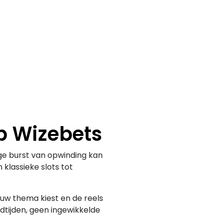
p Wizebets
ge burst van opwinding kan
 klassieke slots tot
ieuw thema kiest en de reels
dtijden, geen ingewikkelde