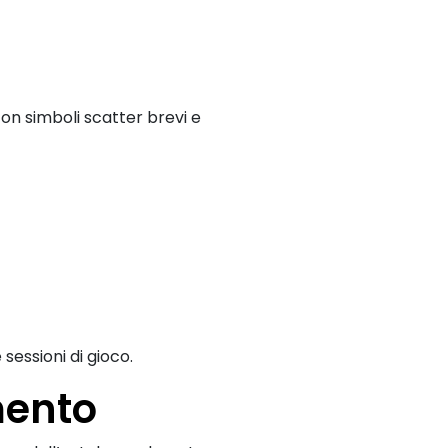
 con simboli scatter brevi e
sessioni di gioco.
mento