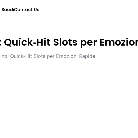
 Saudi
Contact Us
: Quick‑Hit Slots per Emozio
ino: Quick‑Hit Slots per Emozioni Rapide