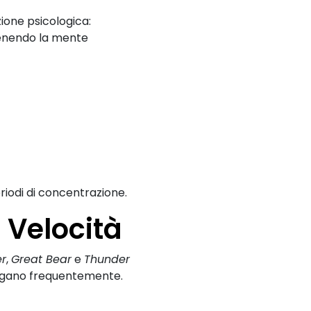
zione psicologica:
tenendo la mente
riodi di concentrazione.
i Velocità
er
,
Great Bear
e
Thunder
pagano frequentemente.