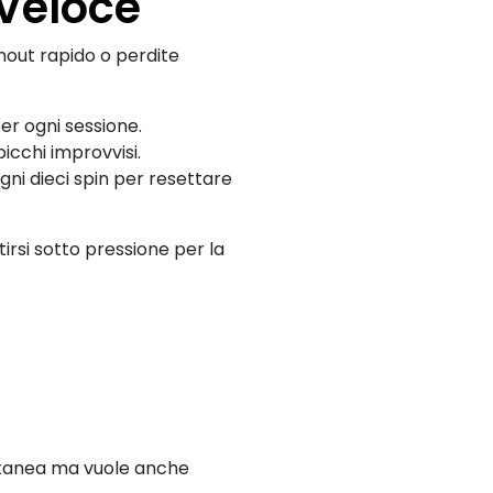
 Veloce
rnout rapido o perdite
er ogni sessione.
icchi improvvisi.
gni dieci spin per resettare
irsi sotto pressione per la
tantanea ma vuole anche