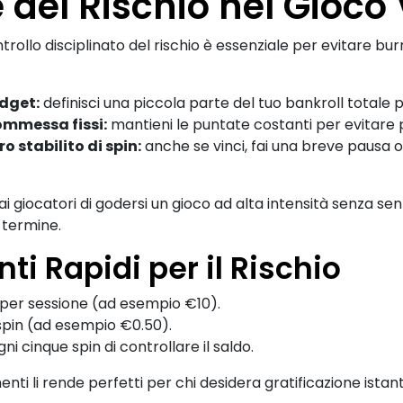
 del Rischio nel Gioco
ontrollo disciplinato del rischio è essenziale per evitare bu
dget:
definisci una piccola parte del tuo bankroll totale p
ommessa fissi:
mantieni le puntate costanti per evitare p
 stabilito di spin:
anche se vinci, fai una breve pausa o
 giocatori di godersi un gioco ad alta intensità senza sent
 termine.
nti Rapidi per il Rischio
 per sessione (ad esempio €10).
pin (ad esempio €0.50).
i cinque spin di controllare il saldo.
menti li rende perfetti per chi desidera gratificazione is