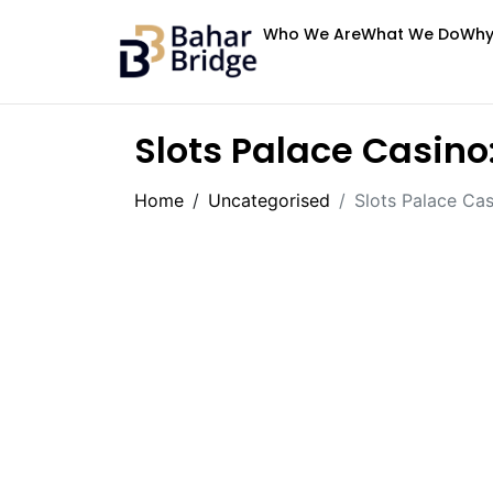
Who We Are
What We Do
Why
Slots Palace Casino
Home
Uncategorised
Slots Palace Cas